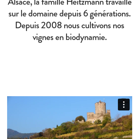
Alsace, la famille Heitzmann travaille
sur le domaine depuis 6 générations.
Conditions générales de ventes
Depuis 2008 nous cultivons nos
Contact
vignes en biodynamie.
Mentions légales
Mentions Légales
Mon compte
Panier
Politique d’utilisation des cookies
Politique de Confidentialité