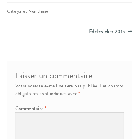
Conditions générales de ventes
Catégorie :
Non classé
Contact
Navigation
Article
Edelzwicker 2015
suivant :
de
Mentions légales
l’article
Mentions Légales
Laisser un commentaire
Mon compte
Votre adresse e-mail ne sera pas publiée.
Les champs
Panier
obligatoires sont indiqués avec
*
Commentaire
*
Politique d’utilisation des cookies
Politique de Confidentialité