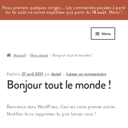
Nous prenons quelques congés... Les commandes passées à partir
du 1er août ne seront expédiées qu'à partir du
18 août
. Merci !
Aller
Aller
Menu
à
au
la
contenu
Accueil
navigation
Accueil
Non classé
Bonjour tout le monde !
#4 (pas de titre)
Publié le
27 avril 2017
par
daniel
—
Laisser un commentaire
Aji Manager
Bonjour tout le monde !
Commande
Bienvenue dans WordPress. Ceci est votre premier article.
Conditions Générales d’Utilisation
Modifiez-le ou supprimez-le, puis lancez-vous !
Conditions Générales de Vente