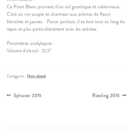
Ce Pinot Blanc provient d’un sol granitique et sablonneux.
Conditions générales de ventes
C’est un vin souple et charmeur aux arômes de fleurs
blanches et jaunes. Passe-partout, il se boit tout au long du
Contact
repas et plus particulièrement avec les entrées.
Mentions légales
Paramètres analytiques :
Volume d’alcool : 12,5°
Mentions Légales
Mon compte
Catégorie :
Non classé
Panier
Navigation
Article
Article
Sylvaner 2015
Riesling 2015
précédent :
suivant :
de
Politique d’utilisation des cookies
l’article
Politique de Confidentialité