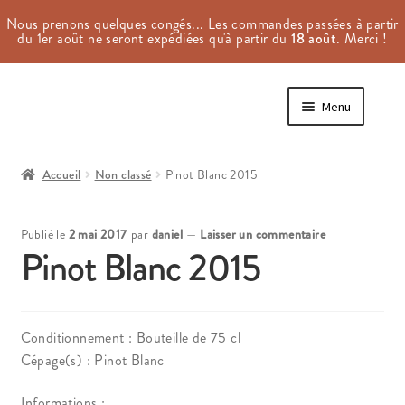
Nous prenons quelques congés... Les commandes passées à partir
du 1er août ne seront expédiées qu'à partir du
18 août
. Merci !
Aller
Aller
Menu
à
au
la
contenu
Accueil
navigation
Accueil
Non classé
Pinot Blanc 2015
#4 (pas de titre)
Publié le
2 mai 2017
par
daniel
—
Laisser un commentaire
Aji Manager
Pinot Blanc 2015
Commande
Conditionnement : Bouteille de 75 cl
Conditions Générales d’Utilisation
Cépage(s) : Pinot Blanc
Conditions Générales de Vente
Informations :